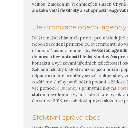
velkou. Založením Technických služeb Chýně 
ale také větší flexibility a schopnosti reagova
Elektronizace obecní agendy
Další z našich hlavních priorit pro následující
neboli zavedení principů eGovernmentu do vš
úřadem. Naším cílem je, aby
veškerou agendu b
domova a bez nutnosti hledat vhodný čas pro
kontaktu a vyřizování úředních záležitostí i
Základní služby k elektronizaci jsou místní popl
odpady s online přehledy svozů, online stavy
rozšířené služby patří běžná podání a žádosti 
vše pomocí
eObčanky
s přímými linky na
Port
státních evidencí a vyřídit zde různé byrokrat
července 2018, rozsah dostupných služeb se po
Efektivní správa obce