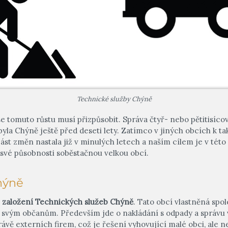
Technické služby Chýně
se tomuto růstu musí přizpůsobit. Správa čtyř- nebo pětitisíco
byla Chýně ještě před deseti lety. Zatímco v jiných obcích k 
ást změn nastala již v minulých letech a naším cílem je v tét
 své působnosti soběstačnou velkou obcí.
hýně
e
založení Technických služeb Chýně
. Tato obcí vlastněná spo
 svým občanům. Především jde o nakládání s odpady a správu v
ávě externích firem, což je řešení vyhovující malé obci, ale