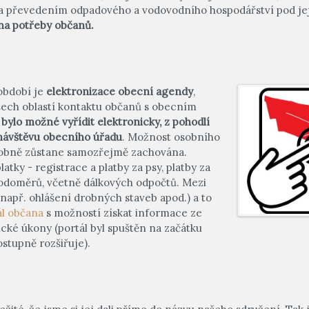
a převedením odpadového a vodovodního hospodářství pod je
t na potřeby občanů.
 období je
elektronizace obecní agendy
,
ech oblastí kontaktu občanů s obecním
ylo možné vyřídit elektronicky, z pohodlí
 návštěvu obecního úřadu
. Možnost osobního
 osobně zůstane samozřejmě zachována.
atky - registrace a platby za psy, platby za
 vodoměrů, včetně dálkových odpočtů. Mezi
(např. ohlášení drobných staveb apod.) a to
ál občana
s možností získat informace ze
ické úkony (portál byl spuštěn na začátku
stupně rozšiřuje).