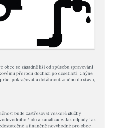
vé obce se zásadně liší od způsobu spravování
takovému přerodu dochází po desetiletí, Chýně
o práci pokračovat a dotáhnout změnu do stavu,
lečnost bude zastřešovat veškeré služby
odovodního řadu a kanalizace. Jak odpady, tak
 nedostatečné a finančně nevýhodné pro obec