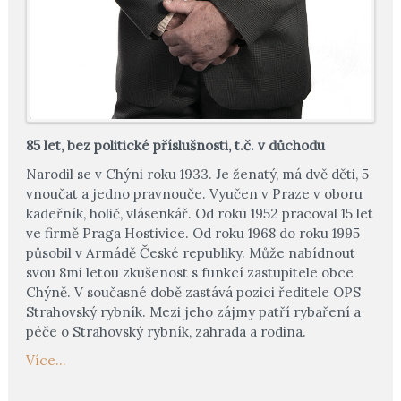
85 let, bez politické příslušnosti, t.č. v důchodu
Narodil se v Chýni roku 1933. Je ženatý, má dvě děti, 5
vnoučat a jedno pravnouče. Vyučen v Praze v oboru
kadeřník, holič, vlásenkář. Od roku 1952 pracoval 15 let
ve firmě Praga Hostivice. Od roku 1968 do roku 1995
působil v Armádě České republiky. Může nabídnout
svou 8mi letou zkušenost s funkcí zastupitele obce
Chýně. V současné době zastává pozici ředitele OPS
Strahovský rybník. Mezi jeho zájmy patří rybaření a
péče o Strahovský rybník, zahrada a rodina.
Více...